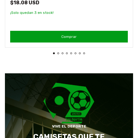
$18.08 USD
¡Solo quedan
3
en stock!
Comprar
VIVE EL DEPORTE
CAMISETAS QUE TE