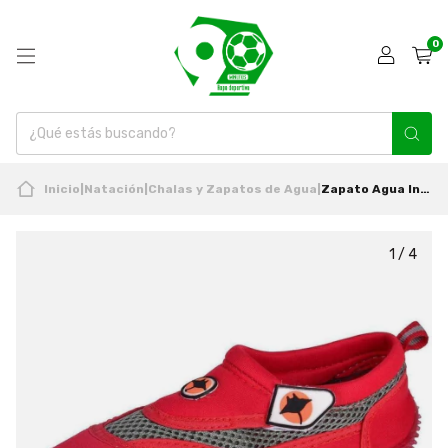
0
Inicio
|
Natación
|
Chalas y Zapatos de Agua
|
Zapato Agua Infantil Nuevo & Original Cabosub
1
/
4