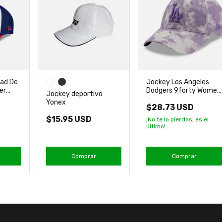
dad De
Jockey Los Angeles
er
Dodgers 9forty Women
Jockey deportivo
Nuevo New Era
Yonex
$28.73 USD
$15.95 USD
¡No te lo pierdas, es el
último!
Comprar
Comprar