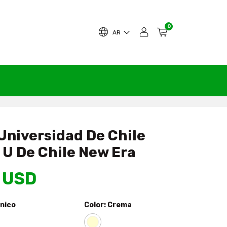
0
AR
Universidad De Chile
 U De Chile New Era
 USD
nico
Color:
Crema