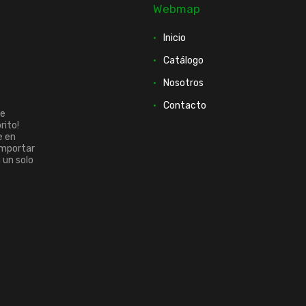
Webmap
Inicio
Catálogo
Nosotros
Contacto
ue
rito!
e en
importar
n un solo