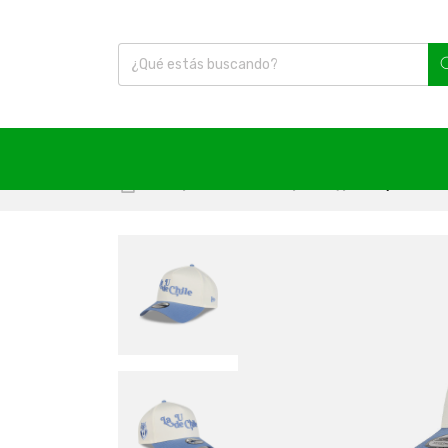
Inicio
|
Artículos Varios
|
Jockey
|
Jockey Universi