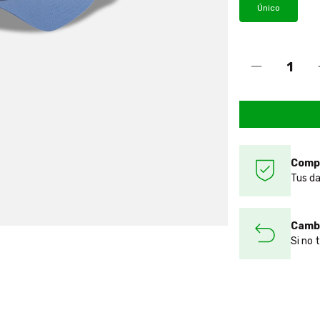
Único
Comp
Tus da
Cambi
Si no 