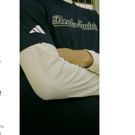
s
e
vo
a