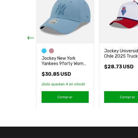
eelers
Jockey Universi
h 9forty
Chile 2025 Truck
Jockey New York
inal New Era
9Forty New Era
Yankees 9forty Women
 USD
$28.73 USD
Diamond Nuevo New
$30.85 USD
Era
an
5
en stock!
¡Solo quedan
4
en stock!
mprar
Comprar
Comprar