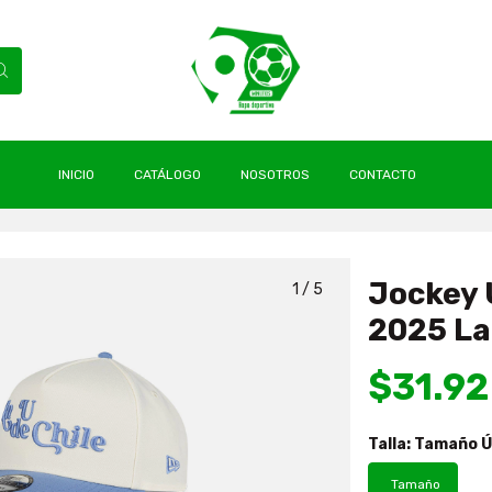
INICIO
CATÁLOGO
NOSOTROS
CONTACTO
dad De Chile 2025 La U De Chile New Era
Jockey 
1
/
5
2025 La
$31.92
Talla:
Tamaño Ú
Tamaño