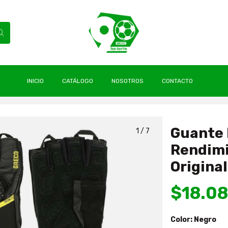
INICIO
CATÁLOGO
NOSOTROS
CONTACTO
itness Alto Rendimiento Greco Nuevos & Original Drb
Guante 
1
/
7
Rendimi
Original
$18.08
Color:
Negro