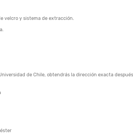
e velcro y sistema de extracción.
a.
Universidad de Chile, obtendrás la dirección exacta despué
a
iéster