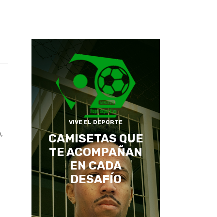
VIVE EL DEPORTE
,
CAMISETAS QUE
TE ACOMPAÑAN
EN CADA
DESAFÍO