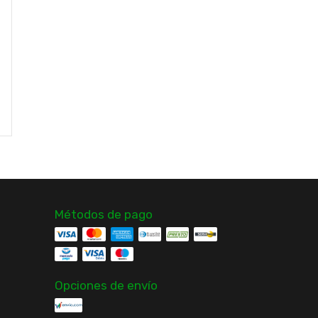
Guante B.o.x Gloves
H.i.t. Nuevo & Original
Guante Ciclismo Corto
Everlast Talla M
Diseños Nuevo &
$23.40 USD
Original Trip
$17.02 USD
¡No te lo pierdas, es el
último!
Comprar
Comprar
Métodos de pago
Opciones de envío