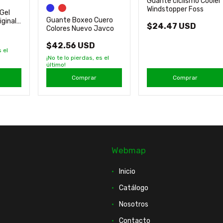
Guante ciclismo Cooler
Windstopper Foss
Gel
Guante Boxeo Cuero
iginal
$24.47 USD
Colores Nuevo Javco
$42.56 USD
 el
¡No te lo pierdas, es el
último!
Comprar
Comprar
Webmap
Inicio
Catálogo
Nosotros
Contacto