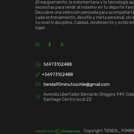
¡El equipamiento, la indumentaria y la tecnología q
necesitas para rendir al máximo en tu deporte favo
Descubre una selección pensada para acompañart
cada entrenamiento, desafío y meta personal, sin 
tu nivel ni disciplina. Calidad, rendimiento y estilo e
lugar.
56973102488
+56973102488
tienda90minutoschile@gmail.com
Avenida Libertador Bernardo Ohiggins 949, Gale
Santiago Centro local 22
Copyright TIENDA_90MINU