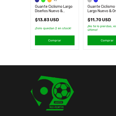
quero
+3
lid Junior
Guante Ciclismo Largo
Guante Ciclismo 
eusch
Diseños Nuevo &
Largo Nuevo & Or
 USD
Original Scv8
Torpedo
$13.83 USD
$11.70 USD
erdas, es el
¡No te lo pierdas, es
¡Solo quedan
2
en stock!
último!
mprar
Comprar
Comprar