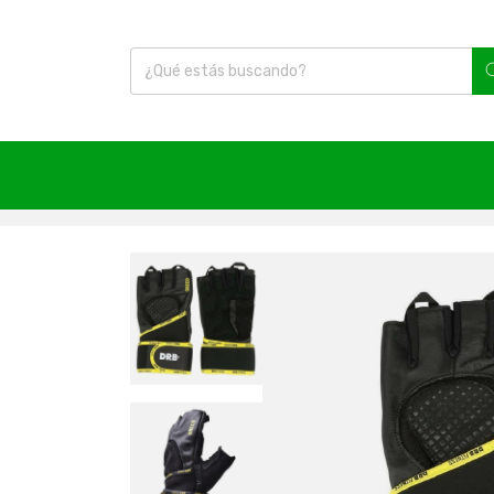
Inicio
|
Artículos Deportivos
|
Guantes
|
Guante F