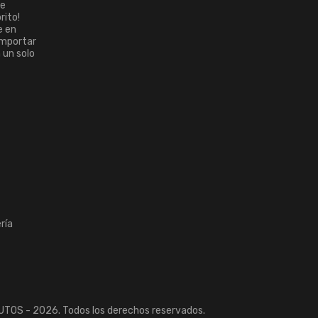
ue
rito!
e en
importar
n un solo
ría
TOS - 2026. Todos los derechos reservados.