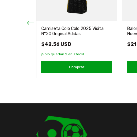
Camiseta Colo Colo 2025 Visita
Balo
N°20 Original Adidas
Nuev
argos Touch
$42.56 USD
$21
¡Solo quedan
2
en stock!
Comprar