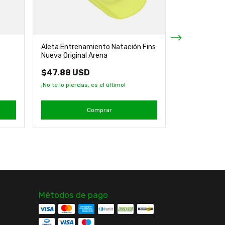
Aleta Entrenamiento Natación Fins
Traje de baño
Nueva Original Arena
Erika Arena
$47.88 USD
$50.01 US
¡No te lo pierdas, es el último!
¡No te lo pierda
Comprar
Métodos de pago