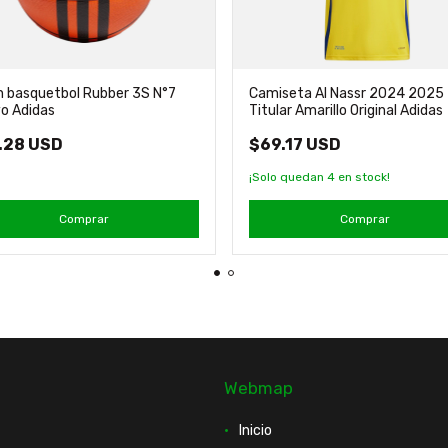
n basquetbol Rubber 3S N°7
Camiseta Al Nassr 2024 2025
o Adidas
Titular Amarillo Original Adidas
.28 USD
$69.17 USD
¡Solo quedan
4
en stock!
Comprar
Comprar
Webmap
Inicio