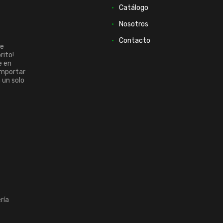
Catálogo
Nosotros
Contacto
ue
rito!
e en
importar
n un solo
ría