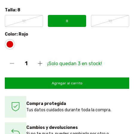
Talla:
8
12
8
10
Color:
Rojo
¡Solo quedan
3
en stock!
Compra protegida
Tus datos cuidados durante toda la compra.
Cambios y devoluciones
Si no te gusta, puedes cambiarlo por otro o