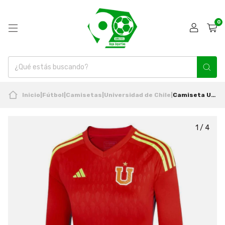
0
Inicio
|
Fútbol
|
Camisetas
|
Universidad de Chile
|
Camiseta Universidad De Chile 2023 Niño Arquero Rojo Adidas
1
/
4