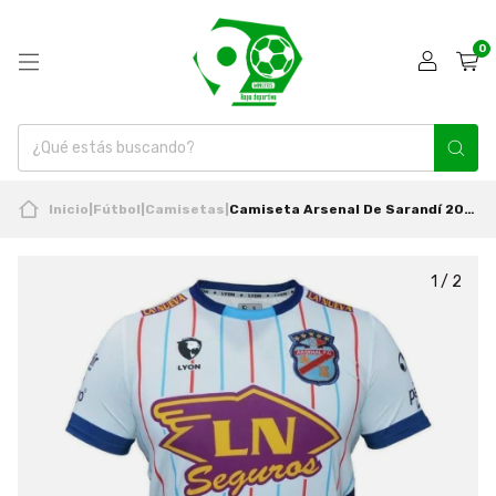
0
Inicio
|
Fútbol
|
Camisetas
|
Camiseta Arsenal De Sarandí 2021/2022 Visita Original Lyon
1
/
2