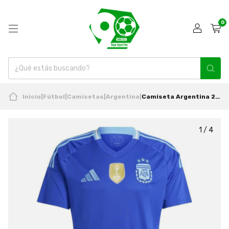
0
Inicio
|
Fútbol
|
Camisetas
|
Argentina
|
Camiseta Argentina 2024 2025 Visita Nueva Original Adidas
1
/
4