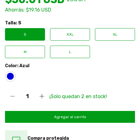
Ahorrás:
$19.16 USD
Talla:
S
S
XXL
XL
M
L
Color:
Azul
¡Solo quedan
2
en stock!
Compra protegida