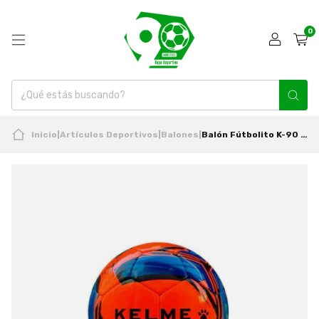
0
Inicio
|
Artículos Deportivos
|
Balones
|
Balón Fútbolito K-90 Tamaño 4 Nuevo Original Kelme