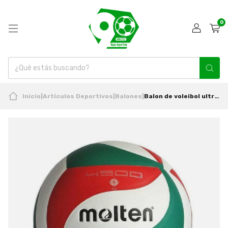
0
Inicio
|
Artículos Deportivos
|
Balones
|
Balon de voleibol ultra touch 4500 Santiago 2023 Molten