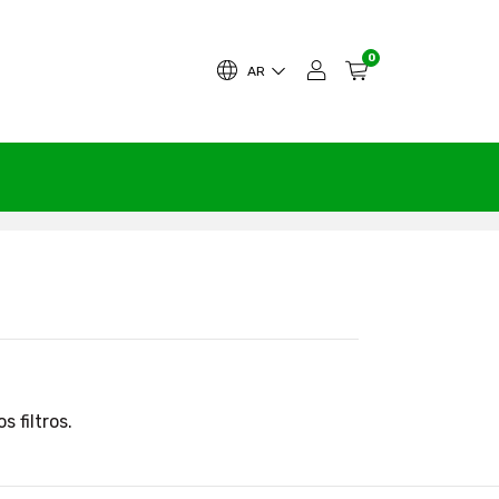
0
AR
 filtros.