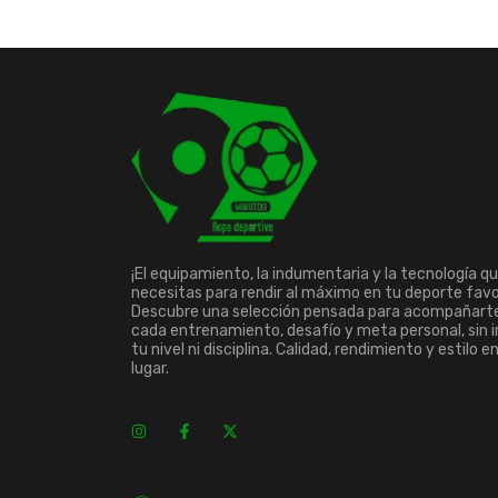
¡El equipamiento, la indumentaria y la tecnología q
necesitas para rendir al máximo en tu deporte favo
Descubre una selección pensada para acompañart
cada entrenamiento, desafío y meta personal, sin 
tu nivel ni disciplina. Calidad, rendimiento y estilo e
lugar.