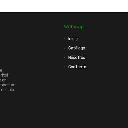
Webmap
Inicio
Catálogo
Nosotros
Contacto
ue
rito!
e en
importar
n un solo