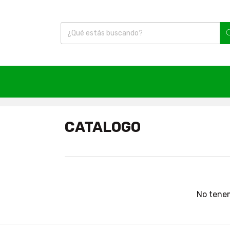
Inicio
|
Catalogo
|
breadcrumbs.artes-marciale
CATALOGO
No tenem