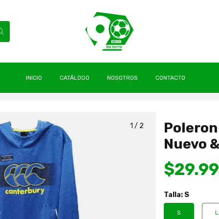
INICIO
CATÁLOGO
NOSOTROS
CONTACTO
y Colores Nuevo & Original Canterbury
Poleron
1
/
2
Nuevo &
$29.9
Talla:
S
S
L