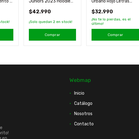
ento 2
Juniors 2023 Hoodie
Urbano Rojo Letras
efit
Salida Original Hummel
Producto Oficial
$42.990
$32.990
¡No te lo pierdas, es el
stock!
¡Solo quedan
2
en stock!
último!
Comprar
Comprar
Webmap
Inicio
Catálogo
Nosotros
Contacto
ue
rito!
e en