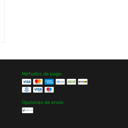
Polerón Colo-Colo
Nuevo Original Mitchell
2024 Salida Medio
& Ness
Cierre Nuevo Adidas
$33.990
$39.990
¡Solo quedan
2
en stock!
Comprar
Comprar
Métodos de pago
Opciones de envío