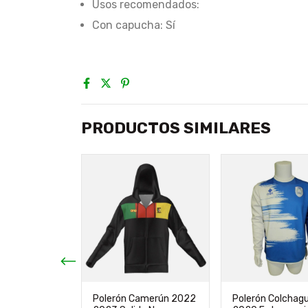
Usos recomendados:
Con capucha: Sí
PRODUCTOS SIMILARES
rgentina
Polerón Camerún 2022
Polerón Colchag