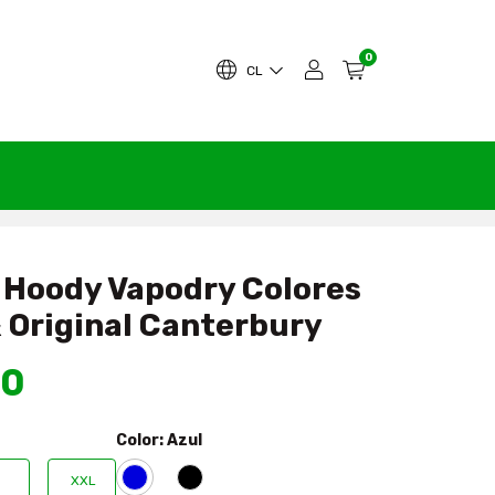
0
CL
 Hoody Vapodry Colores
 Original Canterbury
90
Color:
Azul
XXL