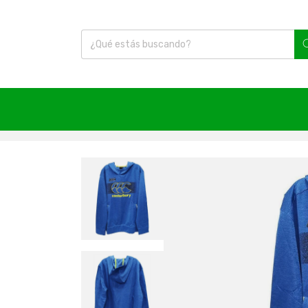
Inicio
|
Fútbol
|
Polerones
|
Poleron Hoody Vapodr