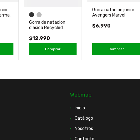
nior
Gorra natacion junior
derman
Avengers Marvel
Gorra de natacion
$6.990
clasica Recycled
Silicona Nueva Arena
$12.990
Comprar
Comprar
Webmap
Inicio
Catálogo
Nosotros
Contacto