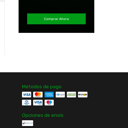
Gorra natacion junior
Spiderman Marvel
Comprar Ahora
Gorra natacion silicona
$6.990
pro adulto Torpedo
¡Solo quedan
4
en stock!
$4.990
Comprar
Comprar
Métodos de pago
Opciones de envío