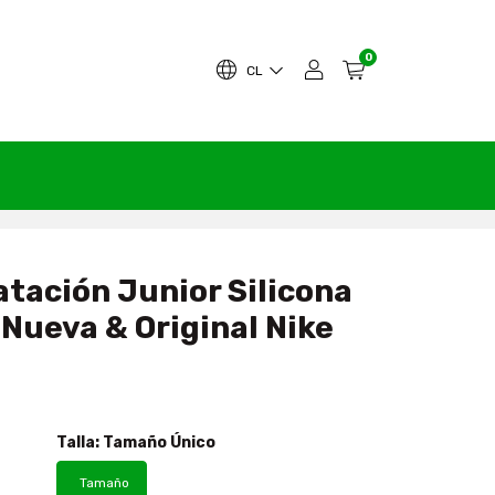
0
CL
atación Junior Silicona
 Nueva & Original Nike
0
Talla:
Tamaño Único
Tamaño