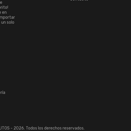
ue
rito!
e en
importar
n un solo
ría
TOS - 2026. Todos los derechos reservados.