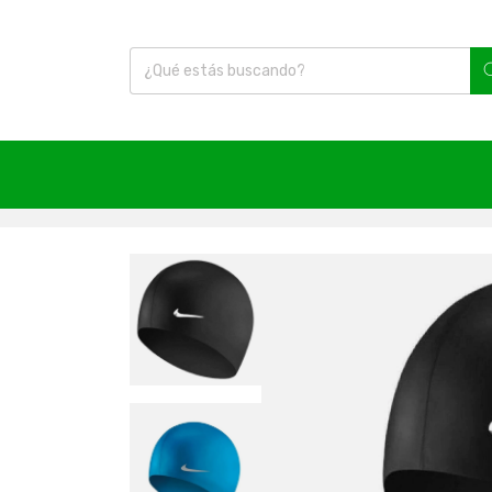
Inicio
|
Natación
|
Equipamiento
|
Gorras
|
Gorra Na