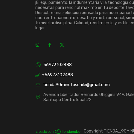
¡El equipamiento, la indumentaria y la tecnología q
necesitas para rendir al máximo en tu deporte favo
Descubre una selección pensada para acompañart
cada entrenamiento, desafío y meta personal, sin 
tu nivel ni disciplina. Calidad, rendimiento y estilo e
lugar.
56973102488
+56973102488
tienda90minutoschile@gmail.com
Avenida Libertador Bernardo Ohiggins 949, Gale
Santiago Centro local 22
Copyright TIENDA_90MINU