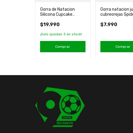
Gorra de Natacion
Gorra natacion ju
+2
Silicona Cupcake
cubreorejas Spi
ción Silicona
Nueva Arena
Marvel
iginal
$19.990
$7.990
¡Solo quedan
3
en stock!
mprar
Comprar
Comprar