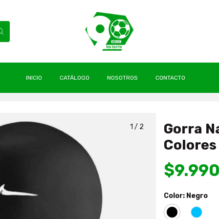
INICIO
CATÁLOGO
NOSOTROS
CONTACTO
tación Junior Silicona Colores Nueva & Original Nike
Gorra N
1
/
2
Colores
$9.99
Color:
Negro